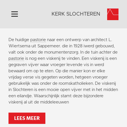
KERK SLOCHTEREN
Home
De huidige
pastorie
naar een ontwerp van architect L.
Algemeen
Wiertsema uit Sappemeer. die in 1928 iwerd gebouwd,
valt ook onder de monumentenzorg. In de tuin achter de
Historie
pastorie
is nog een viskenij te vinden. Een viskenij is een
Omgeving
gegraven vijver waar vroeger levende vis in werd
bewaard om op te eten. Op die manier kon er elke
Activiteiten
vrijdag verse vis gegeten worden, hetgeen vroeger
Steun ons
gebruikelijk was onder de roomskatholieken. De viskenij
in Slochteren is een mooie open vijver met in het midden
Contact
een eilandje. Waarschijnlijk stamt deze bijzondere
Vaktaal
viskenij al uit de middeleeuwen
LEES MEER