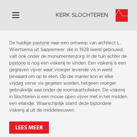
KERK SLOCHTEREN
Home
De huidige
pastorie
naar een ontwerp van architect L.
Algemeen
Wiertsema uit Sappemeer. die in 1928 iwerd gebouwd,
valt ook onder de monumentenzorg. In de tuin achter de
Historie
pastorie
is nog een viskenij te vinden. Een viskenij is een
Omgeving
gegraven vijver waar vroeger levende vis in werd
bewaard om op te eten. Op die manier kon er elke
Activiteiten
vrijdag verse vis gegeten worden, hetgeen vroeger
Steun ons
gebruikelijk was onder de roomskatholieken. De viskenij
in Slochteren is een mooie open vijver met in het midden
Contact
een eilandje. Waarschijnlijk stamt deze bijzondere
Vaktaal
viskenij al uit de middeleeuwen
LEES MEER