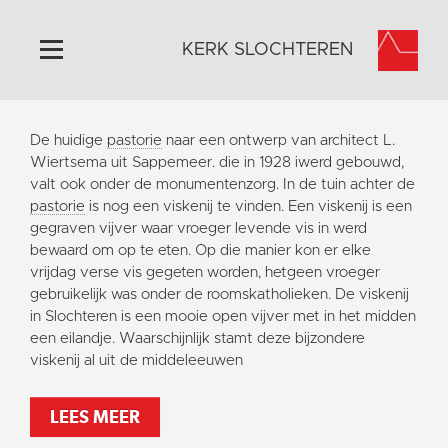
KERK SLOCHTEREN
Home
De huidige
pastorie
naar een ontwerp van architect L.
Algemeen
Wiertsema uit Sappemeer. die in 1928 iwerd gebouwd,
valt ook onder de monumentenzorg. In de tuin achter de
Historie
pastorie
is nog een viskenij te vinden. Een viskenij is een
Omgeving
gegraven vijver waar vroeger levende vis in werd
bewaard om op te eten. Op die manier kon er elke
Activiteiten
vrijdag verse vis gegeten worden, hetgeen vroeger
Steun ons
gebruikelijk was onder de roomskatholieken. De viskenij
in Slochteren is een mooie open vijver met in het midden
Contact
een eilandje. Waarschijnlijk stamt deze bijzondere
Vaktaal
viskenij al uit de middeleeuwen
LEES MEER