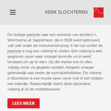
KERK SLOCHTEREN
Home
De huidige
pastorie
naar een ontwerp van architect L.
Algemeen
Wiertsema uit Sappemeer. die in 1928 iwerd gebouwd,
valt ook onder de monumentenzorg. In de tuin achter de
Historie
pastorie
is nog een viskenij te vinden. Een viskenij is een
Omgeving
gegraven vijver waar vroeger levende vis in werd
bewaard om op te eten. Op die manier kon er elke
Activiteiten
vrijdag verse vis gegeten worden, hetgeen vroeger
Steun ons
gebruikelijk was onder de roomskatholieken. De viskenij
in Slochteren is een mooie open vijver met in het midden
Contact
een eilandje. Waarschijnlijk stamt deze bijzondere
Vaktaal
viskenij al uit de middeleeuwen
LEES MEER