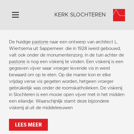
KERK SLOCHTEREN
Home
De huidige
pastorie
naar een ontwerp van architect L.
Algemeen
Wiertsema uit Sappemeer. die in 1928 iwerd gebouwd,
valt ook onder de monumentenzorg. In de tuin achter de
Historie
pastorie
is nog een viskenij te vinden. Een viskenij is een
Omgeving
gegraven vijver waar vroeger levende vis in werd
bewaard om op te eten. Op die manier kon er elke
Activiteiten
vrijdag verse vis gegeten worden, hetgeen vroeger
Steun ons
gebruikelijk was onder de roomskatholieken. De viskenij
in Slochteren is een mooie open vijver met in het midden
Contact
een eilandje. Waarschijnlijk stamt deze bijzondere
Vaktaal
viskenij al uit de middeleeuwen
LEES MEER