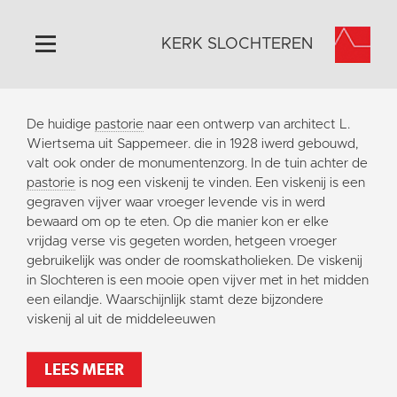
KERK SLOCHTEREN
Home
De huidige
pastorie
naar een ontwerp van architect L.
Algemeen
Wiertsema uit Sappemeer. die in 1928 iwerd gebouwd,
valt ook onder de monumentenzorg. In de tuin achter de
Historie
pastorie
is nog een viskenij te vinden. Een viskenij is een
Omgeving
gegraven vijver waar vroeger levende vis in werd
bewaard om op te eten. Op die manier kon er elke
Activiteiten
vrijdag verse vis gegeten worden, hetgeen vroeger
Steun ons
gebruikelijk was onder de roomskatholieken. De viskenij
in Slochteren is een mooie open vijver met in het midden
Contact
een eilandje. Waarschijnlijk stamt deze bijzondere
Vaktaal
viskenij al uit de middeleeuwen
LEES MEER