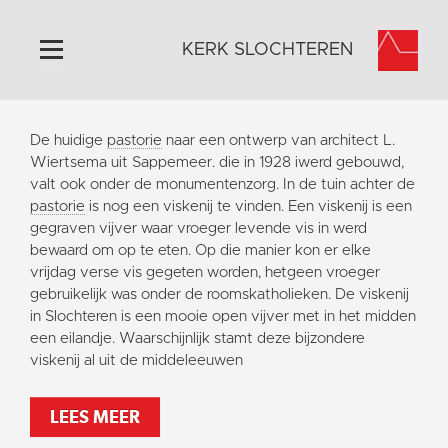
KERK SLOCHTEREN
Home
De huidige
pastorie
naar een ontwerp van architect L.
Algemeen
Wiertsema uit Sappemeer. die in 1928 iwerd gebouwd,
valt ook onder de monumentenzorg. In de tuin achter de
Historie
pastorie
is nog een viskenij te vinden. Een viskenij is een
Omgeving
gegraven vijver waar vroeger levende vis in werd
bewaard om op te eten. Op die manier kon er elke
Activiteiten
vrijdag verse vis gegeten worden, hetgeen vroeger
Steun ons
gebruikelijk was onder de roomskatholieken. De viskenij
in Slochteren is een mooie open vijver met in het midden
Contact
een eilandje. Waarschijnlijk stamt deze bijzondere
Vaktaal
viskenij al uit de middeleeuwen
LEES MEER