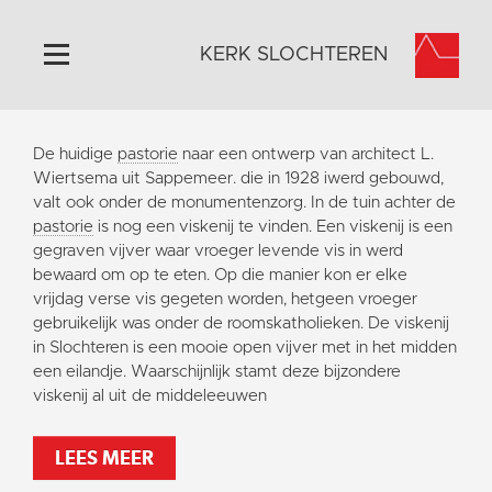
KERK SLOCHTEREN
Home
De huidige
pastorie
naar een ontwerp van architect L.
Algemeen
Wiertsema uit Sappemeer. die in 1928 iwerd gebouwd,
valt ook onder de monumentenzorg. In de tuin achter de
Historie
pastorie
is nog een viskenij te vinden. Een viskenij is een
Omgeving
gegraven vijver waar vroeger levende vis in werd
bewaard om op te eten. Op die manier kon er elke
Activiteiten
vrijdag verse vis gegeten worden, hetgeen vroeger
Steun ons
gebruikelijk was onder de roomskatholieken. De viskenij
in Slochteren is een mooie open vijver met in het midden
Contact
een eilandje. Waarschijnlijk stamt deze bijzondere
Vaktaal
viskenij al uit de middeleeuwen
LEES MEER