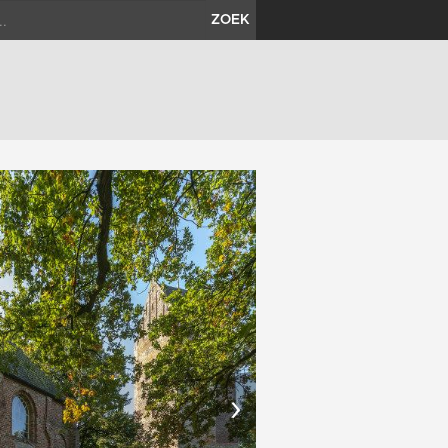
ZOEK
›