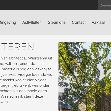
Omgeving
Activiteiten
Steun ons
Contact
Vaktaal
HTEREN
van architect L. Wiertsema uit
d, valt ook onder de
e
pastorie
is nog een viskenij te
vijver waar vroeger levende vis
e manier kon er elke vrijdag
oeger gebruikelijk was onder
Slochteren is een mooie open
 Waarschijnlijk stamt deze
‹
euwen