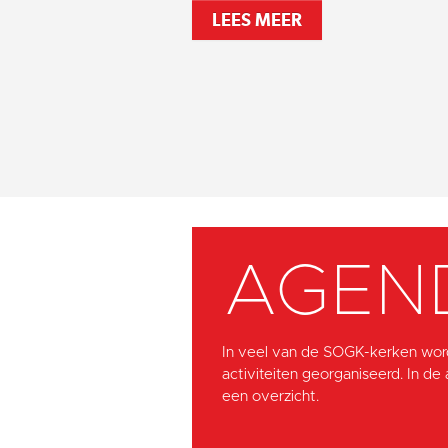
LEES MEER
AGEN
In veel van de SOGK-kerken wor
activiteiten georganiseerd. In de
een overzicht.