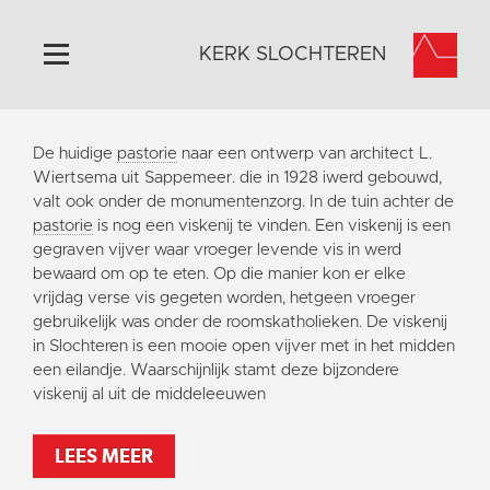
KERK SLOCHTEREN
Home
De huidige
pastorie
naar een ontwerp van architect L.
Algemeen
Wiertsema uit Sappemeer. die in 1928 iwerd gebouwd,
valt ook onder de monumentenzorg. In de tuin achter de
Historie
pastorie
is nog een viskenij te vinden. Een viskenij is een
Omgeving
gegraven vijver waar vroeger levende vis in werd
bewaard om op te eten. Op die manier kon er elke
Activiteiten
vrijdag verse vis gegeten worden, hetgeen vroeger
Steun ons
gebruikelijk was onder de roomskatholieken. De viskenij
in Slochteren is een mooie open vijver met in het midden
Contact
een eilandje. Waarschijnlijk stamt deze bijzondere
Vaktaal
viskenij al uit de middeleeuwen
LEES MEER