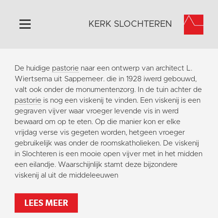
KERK SLOCHTEREN
Home
De huidige
pastorie
naar een ontwerp van architect L.
Algemeen
Wiertsema uit Sappemeer. die in 1928 iwerd gebouwd,
valt ook onder de monumentenzorg. In de tuin achter de
Historie
pastorie
is nog een viskenij te vinden. Een viskenij is een
Omgeving
gegraven vijver waar vroeger levende vis in werd
bewaard om op te eten. Op die manier kon er elke
Activiteiten
vrijdag verse vis gegeten worden, hetgeen vroeger
Steun ons
gebruikelijk was onder de roomskatholieken. De viskenij
in Slochteren is een mooie open vijver met in het midden
Contact
een eilandje. Waarschijnlijk stamt deze bijzondere
Vaktaal
viskenij al uit de middeleeuwen
LEES MEER