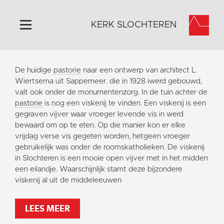
KERK SLOCHTEREN
Home
De huidige
pastorie
naar een ontwerp van architect L.
Algemeen
Wiertsema uit Sappemeer. die in 1928 iwerd gebouwd,
valt ook onder de monumentenzorg. In de tuin achter de
Historie
pastorie
is nog een viskenij te vinden. Een viskenij is een
Omgeving
gegraven vijver waar vroeger levende vis in werd
bewaard om op te eten. Op die manier kon er elke
Activiteiten
vrijdag verse vis gegeten worden, hetgeen vroeger
Steun ons
gebruikelijk was onder de roomskatholieken. De viskenij
in Slochteren is een mooie open vijver met in het midden
Contact
een eilandje. Waarschijnlijk stamt deze bijzondere
Vaktaal
viskenij al uit de middeleeuwen
LEES MEER