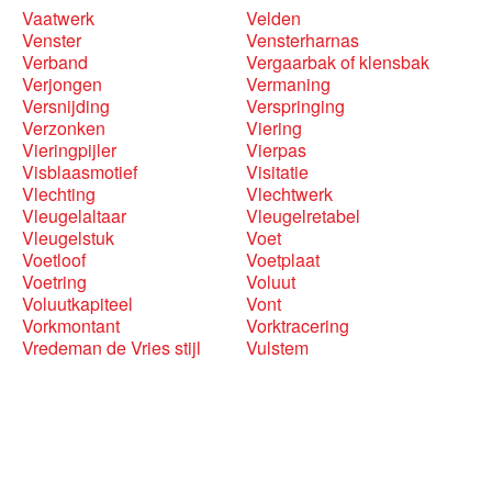
Vaatwerk
Velden
Venster
Vensterharnas
Verband
Vergaarbak of klensbak
Verjongen
Vermaning
Versnijding
Verspringing
Verzonken
Viering
Vieringpijler
Vierpas
Visblaasmotief
Visitatie
Vlechting
Vlechtwerk
Vleugelaltaar
Vleugelretabel
Vleugelstuk
Voet
Voetloof
Voetplaat
Voetring
Voluut
Voluutkapiteel
Vont
Vorkmontant
Vorktracering
Vredeman de Vries stijl
Vulstem